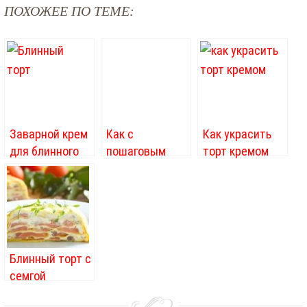
ПОХОЖЕЕ ПО ТЕМЕ:
Заварной крем
Как с
Как украсить
для блинного
пошаговым
торт кремом
торта
рецептам
приготовления
блинного торта
сделать
вкусное
блюдо?
Блинный торт с
семгой