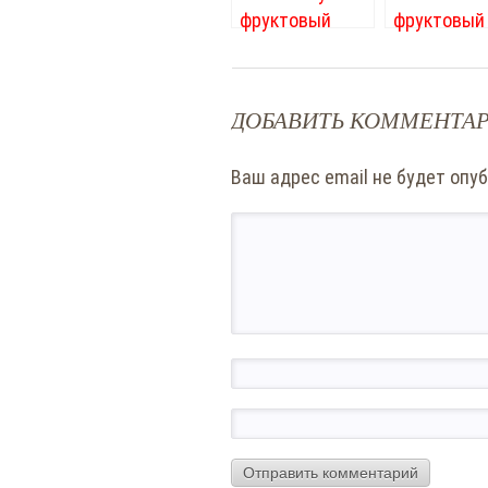
фруктовый
фруктовый
салат с
детей
мороженым.
Рецепт с фото
ДОБАВИТЬ КОММЕНТА
и парочка
хитростей
Ваш адрес email не будет опу