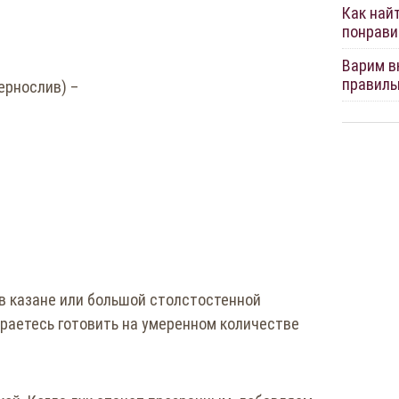
Как най
понрави
Варим вк
правиль
ернослив) –
в казане или большой столстостенной
ираетесь готовить на умеренном количестве