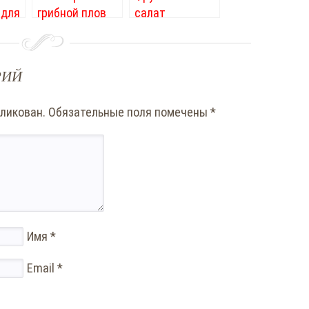
 для
грибной плов
салат
«Тропикана»
РИЙ
бликован.
Обязательные поля помечены
*
Имя
*
Email
*