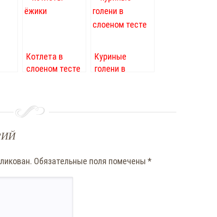
Котлета в
Куриные
слоеном тесте
голени в
м
«Ёжик»
слоеном тесте
РИЙ
бликован.
Обязательные поля помечены
*