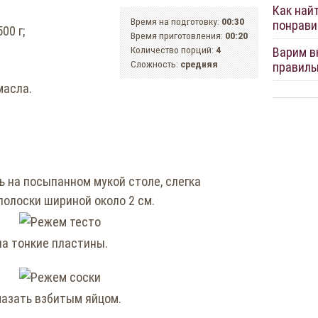
Как най
Время на подготовку:
00:30
понрави
00 г;
Время приготовления:
00:20
Количество порций:
4
Варим вк
Сложность:
средняя
правиль
масла.
ь на посыпанном мукой столе, слегка
полоски шириной около 2 см.
на тонкие пластины.
мазать взбитым яйцом.