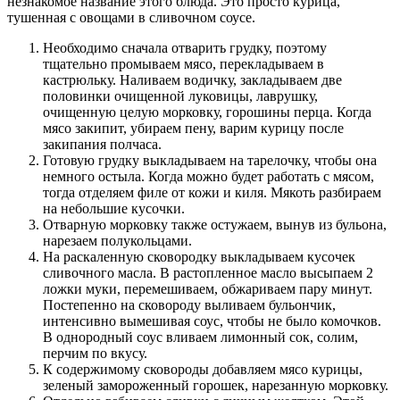
незнакомое название этого блюда. Это просто курица,
тушенная с овощами в сливочном соусе.
Необходимо сначала отварить грудку, поэтому
тщательно промываем мясо, перекладываем в
кастрюльку. Наливаем водичку, закладываем две
половинки очищенной луковицы, лаврушку,
очищенную целую морковку, горошины перца. Когда
мясо закипит, убираем пену, варим курицу после
закипания полчаса.
Готовую грудку выкладываем на тарелочку, чтобы она
немного остыла. Когда можно будет работать с мясом,
тогда отделяем филе от кожи и киля. Мякоть разбираем
на небольшие кусочки.
Отварную морковку также остужаем, вынув из бульона,
нарезаем полукольцами.
На раскаленную сковородку выкладываем кусочек
сливочного масла. В растопленное масло высыпаем 2
ложки муки, перемешиваем, обжариваем пару минут.
Постепенно на сковороду выливаем бульончик,
интенсивно вымешивая соус, чтобы не было комочков.
В однородный соус вливаем лимонный сок, солим,
перчим по вкусу.
К содержимому сковороды добавляем мясо курицы,
зеленый замороженный горошек, нарезанную морковку.