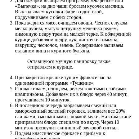
Для обжарки выбираем программу «Жаренье» или
«Выпечка», на дно чаши бросаем кусочек маслица.
Выкладываем кусочки филе в один слой,
подрумяниваем с обеих сторон.
Пока жарится мясо, очищаем овощи. Чеснок с луком
мелко рубим, мытую петрушку меленько режем,
лимонную цедру трем на мелкой терке. К обжаренной
курице добавляем цедру, лук, листочки тимьяна,
лаврушку, чесночок, зелень. Содержимое заливаем
стаканом вина и куриного бульона.
Оставшуюся мучную панировку также
отправляем к курице.
При закрытой крышке тушим фрикасе час на
одноименной программе «Тушение».
Споласкиваем, очищаем, режем толстыми слайсами
шампиньоны. Добавляем их в блюдо через 40 минут,
протушиваем 10 минуток.
В последнюю очередь забрасываем свежий или
замороженный зеленый горошек, заливаем все 20%
сливками, смешанными с ложкой муки. На этом этапе
приправляем блюдо специями по вкусу. Через 10
минуток прозвучит финишный звуковой сигнал.
Подаем классическое фрикасе с грибами к
картофельному пюре.