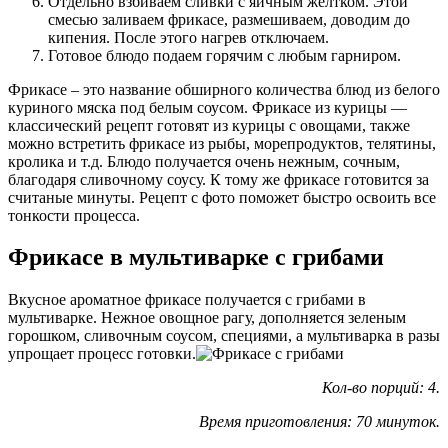
Отдельно взбиваем сливки с яичным желтком. Этой
смесью заливаем фрикасе, размешиваем, доводим до
кипения. После этого нагрев отключаем.
Готовое блюдо подаем горячим с любым гарниром.
Фрикасе – это название обширного количества блюд из белого
куриного мяска под белым соусом. Фрикасе из курицы —
классический рецепт готовят из курицы с овощами, также
можно встретить фрикасе из рыбы, морепродуктов, телятины,
кролика и т.д. Блюдо получается очень нежным, сочным,
благодаря сливочному соусу. К тому же фрикасе готовится за
считаные минуты. Рецепт с фото поможет быстро освоить все
тонкости процесса.
Фрикасе в мультиварке с грибами
Вкусное ароматное фрикасе получается с грибами в
мультиварке. Нежное овощное рагу, дополняется зеленым
горошком, сливочным соусом, специями, а мультиварка в разы
упрощает процесс готовки.
Кол-во порций: 4.
Время приготовления: 70 минуток.