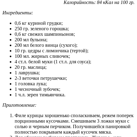
Калорийность: 84 кКал на 100 гр.
Ингредиенты:
0,6 кг куриной грудки;
250 гр. зеленого горошка;
0,6 кг свежих шампиньонов;
200 мл бульона;
200 мл белого винца (сухого);
10 гр. цедры с лимончика (тертой);
100 мл. жирных сливочек;
4 ст.л. белой муки (1 ст.л. для соуса);
20 гр. маслица;
1 лаврушка;
2-3 веточки петрушечки;
1 головка лука;
1 чесночный зубочек;
1 ч.л. зерен тимьянчика.
Приготовление:
Филе курицы хорошенько споласкиваем, режем поперек
порционными кусочками. Смешиваем 3 ложки муки с
солью и черным перчиком. Получившейся панировкой
полностью покрываем каждый кусочек мяска.