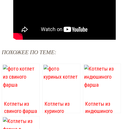
ПОХОЖЕЕ ПО ТЕМЕ:
Котлеты из
Котлеты из
Котлеты из
свиного фарша
куриного
индюшиного
– быстро,
фарша – такие
фарша
просто
вкусные,