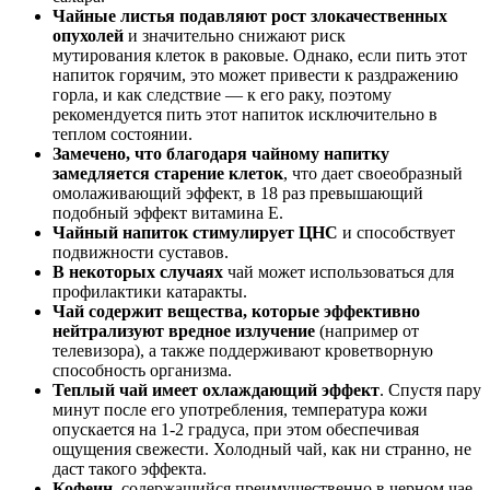
Чайные листья подавляют рост злокачественных
опухолей
и значительно снижают риск
мутирования клеток в раковые. Однако, если пить этот
напиток горячим, это может привести к раздражению
горла, и как следствие — к его раку, поэтому
рекомендуется пить этот напиток исключительно в
теплом состоянии.
Замечено, что благодаря чайному напитку
замедляется старение клеток
, что дает своеобразный
омолаживающий эффект, в 18 раз превышающий
подобный эффект витамина Е.
Чайный напиток стимулирует ЦНС
и способствует
подвижности суставов.
В некоторых случаях
чай может использоваться для
профилактики катаракты.
Чай содержит вещества, которые эффективно
нейтрализуют вредное излучение
(например от
телевизора), а также поддерживают кроветворную
способность организма.
Теплый чай имеет охлаждающий эффект
. Спустя пару
минут после его употребления, температура кожи
опускается на 1-2 градуса, при этом обеспечивая
ощущения свежести. Холодный чай, как ни странно, не
даст такого эффекта.
Кофеин
, содержащийся преимущественно в черном чае,