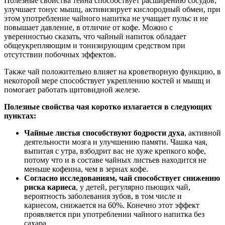
Полезные свойства теина способствует расширению сосудов,
улучшает тонус мышц, активизирует кислородный обмен, при
этом употребление чайного напитка не учащает пульс и не
повышает давление, в отличие от кофе. Можно с
уверенностью сказать, что чайный напиток обладает
общеукрепляющим и тонизирующим средством при
отсутствии побочных эффектов.
Также чай положительно влияет на кроветворную функцию, в
некоторой мере способствует укреплению костей и мышц и
помогает работать щитовидной железе.
Полезные свойства чая коротко излагается в следующих
пунктах:
Чайные листья способствуют бодрости духа
, активной
деятельности мозга и улучшению памяти. Чашка чая,
выпитая с утра, взбодрит вас не хуже крепкого кофе,
потому что и в составе чайных листьев находится не
меньше кофеина, чем в зернах кофе.
Согласно исследованиям, чай способствует снижению
риска кариеса
, у детей, регулярно пьющих чай,
вероятность заболевания зубов, в том числе и
кариесом, снижается на 60%. Конечно этот эффект
проявляется при употреблении чайного напитка без
сахара.