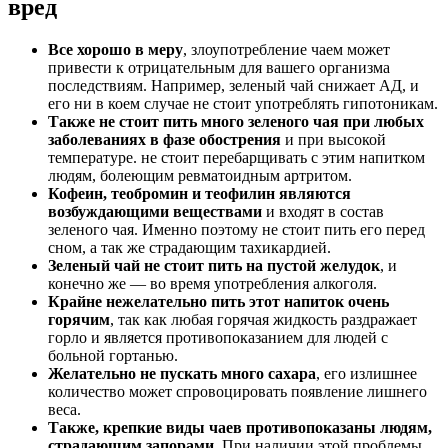
вред
Все хорошо в меру
, злоупотребление чаем может
привести к отрицательным для вашего организма
последствиям. Например, зеленый чай снижает АД, и
его ни в коем случае не стоит употреблять гипотоникам.
Также не стоит пить много зеленого чая при любых
заболеваниях в фазе обострения
и при высокой
температуре. не стоит перебарщивать с этим напитком
людям, болеющим ревматоидным артритом.
Кофеин, теобромин и теофилин являются
возбуждающими веществами
и входят в состав
зеленого чая. Именно поэтому не стоит пить его перед
сном, а так же страдающим тахикардией.
Зеленый чай не стоит пить на пустой желудок
, и
конечно же — во время употребления алкоголя.
Крайне нежелательно пить этот напиток очень
горячим
, так как любая горячая жидкость раздражает
горло и является противопоказанием для людей с
больной гортанью.
Желательно не пускать много сахара
, его излишнее
количество может спровоцировать появление лишнего
веса.
Также, крепкие виды чаев противопоказаны людям,
страдающим запорами
. При наличии этой проблемы,