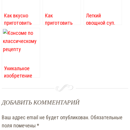
Как вкусно
Как
Легкий
приготовить
приготовить
овощной суп.
рис
горячий
Рецепт
шоколад
простого супа
​Уникальное
изобретение
французских
кулинаров –
бульон консоме
ДОБАВИТЬ КОММЕНТАРИЙ
Ваш адрес email не будет опубликован.
Обязательные
поля помечены
*