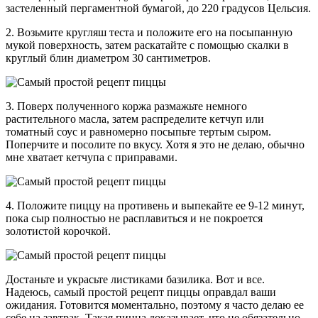
застеленный пергаментной бумагой, до 220 градусов Цельсия.
2. Возьмите кругляш теста и положите его на посыпанную
мукой поверхность, затем раскатайте с помощью скалки в
круглый блин диаметром 30 сантиметров.
3. Поверх полученного коржа размажьте немного
растительного масла, затем распределите кетчуп или
томатный соус и равномерно посыпьте тертым сыром.
Поперчите и посолите по вкусу. Хотя я это не делаю, обычно
мне хватает кетчупа с приправами.
4. Положите пиццу на противень и выпекайте ее 9-12 минут,
пока сыр полностью не расплавиться и не покроется
золотистой корочкой.
Достаньте и украсьте листиками базилика. Вот и все.
Надеюсь, самый простой рецепт пиццы оправдал ваши
ожидания. Готовится моментально, поэтому я часто делаю ее
себе на завтрак. Такая пицца доказывает, что не обязательно