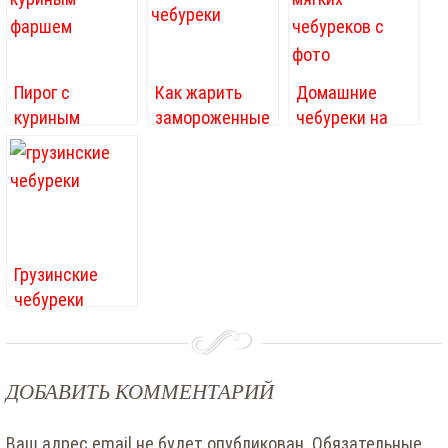
Пирог с
Как жарить
Домашние
куриным
замороженные
чебуреки на
фаршем
чебуреки
кефире с
мясом: самый
простой
рецепт
Грузинские
чебуреки
ДОБАВИТЬ КОММЕНТАРИЙ
Ваш адрес email не будет опубликован.
Обязательные