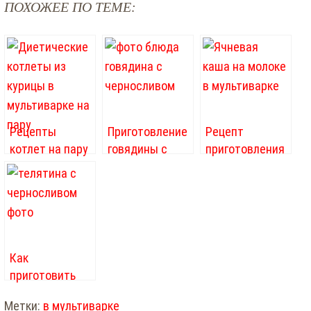
ПОХОЖЕЕ ПО ТЕМЕ:
Рецепты
Приготовление
Рецепт
котлет на пару
говядины с
приготовления
в мультиварке:
черносливом в
ячневой каши
фото и
мультиварке
на молоке в
описание
или рецепты с
мультиварке
фото
Как
приготовить
телятину в
Метки:
в мультиварке
мультиварке?