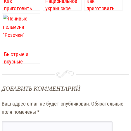
Как
Национальное
Как
приготовить
украинское
приготовить
ароматный
блюдо –
телятину в
шашлык в
вареники с
мультиварке?
аэрогриле или
картошкой и
духовке
грибами
Быстрые и
вкусные
ленивые
пельмени –
блюдо для
ДОБАВИТЬ КОММЕНТАРИЙ
современных
хозяек
Ваш адрес email не будет опубликован.
Обязательные
поля помечены
*