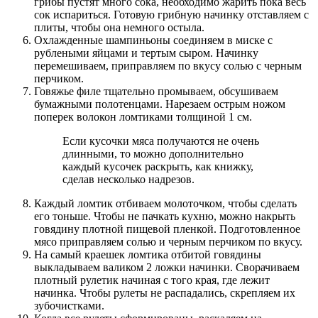
грибы пустят много сока, необходимо жарить пока весь
сок испариться. Готовую грибную начинку отставляем с
плиты, чтобы она немного остыла.
Охлажденные шампиньоны соединяем в миске с
рублеными яйцами и тертым сыром. Начинку
перемешиваем, приправляем по вкусу солью с черным
перчиком.
Говяжье филе тщательно промываем, обсушиваем
бумажными полотенцами. Нарезаем острым ножом
поперек волокон ломтиками толщиной 1 см.
Если кусочки мяса получаются не очень
длинными, то можно дополнительно
каждый кусочек раскрыть, как книжку,
сделав несколько надрезов.
Каждый ломтик отбиваем молоточком, чтобы сделать
его тоньше. Чтобы не пачкать кухню, можно накрыть
говядину плотной пищевой пленкой. Подготовленное
мясо приправляем солью и черным перчиком по вкусу.
На самый краешек ломтика отбитой говядины
выкладываем валиком 2 ложки начинки. Сворачиваем
плотный рулетик начиная с того края, где лежит
начинка. Чтобы рулеты не распадались, скрепляем их
зубочистками.