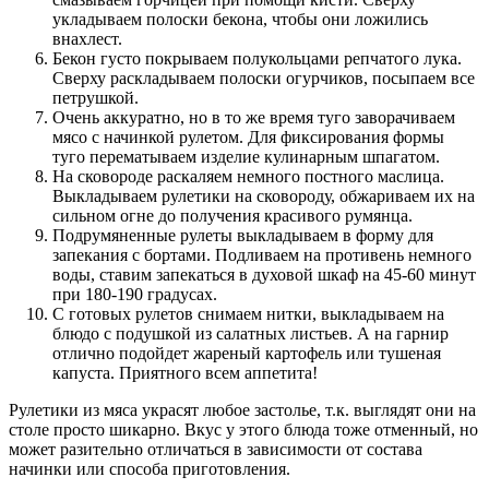
укладываем полоски бекона, чтобы они ложились
внахлест.
Бекон густо покрываем полукольцами репчатого лука.
Сверху раскладываем полоски огурчиков, посыпаем все
петрушкой.
Очень аккуратно, но в то же время туго заворачиваем
мясо с начинкой рулетом. Для фиксирования формы
туго перематываем изделие кулинарным шпагатом.
На сковороде раскаляем немного постного маслица.
Выкладываем рулетики на сковороду, обжариваем их на
сильном огне до получения красивого румянца.
Подрумяненные рулеты выкладываем в форму для
запекания с бортами. Подливаем на противень немного
воды, ставим запекаться в духовой шкаф на 45-60 минут
при 180-190 градусах.
С готовых рулетов снимаем нитки, выкладываем на
блюдо с подушкой из салатных листьев. А на гарнир
отлично подойдет жареный картофель или тушеная
капуста. Приятного всем аппетита!
Рулетики из мяса украсят любое застолье, т.к. выглядят они на
столе просто шикарно. Вкус у этого блюда тоже отменный, но
может разительно отличаться в зависимости от состава
начинки или способа приготовления.