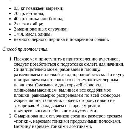
0,5 кг говяжьей вырезки;
70 гр. ветчины;
40 гр. шпика или бекона;
2 свежих яйца;
2 маринованных огурчика;
1 ч.л. масла оливы;
немного черного перчика и поваренной сольки.
Способ приготовления:
Прежде чем приступить к приготовлению рулетиков,
следует позаботиться о подготовке омлета для начинки.
Яйца тщательно моем, разбиваем в плошку,
размешиваем вилочкой до однородной массы. По вкусу
приправляем омлет солью со свежемолотым черным
перчиком. Смазываем дно горячей сковороды
оливковым маслицем, выливаем все содержимое
плошки, равномерно распределяем по всей сковороде.
Жарим яичный блинчик с обеих сторон, сильно не
зажаривая. Выкладываем на тарелку, режем
прямоугольными небольшими кусочками.
С маринованных огурчиков средних размеров срезаем
«попки», нарезаем тонкими продольными полосками.
Ветчину нарезаем тонкими ломтиками.