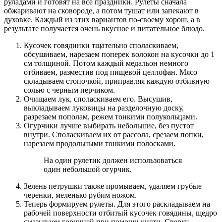
руладами и готовят на все праздники. Рулеты сначала
обжаривают на сковороде, а потом тушат или запекают в
духовке. Каждый из этих вариантов по-своему хорош, а в
результате получается очень вкусное и питательное блюдо.
Кусочек говядинки тщательно споласкиваем,
обсушиваем, нарезаем поперек волокон на кусочки до 1
см толщиной. Потом каждый медальон немного
отбиваем, разместив под пищевой целлофан. Мясо
складываем стопочкой, приправляя каждую отбивную
солью с черным перчиком.
Очищаем лук, споласкиваем его. Высушив,
выкладываем луковицы на разделочную доску,
разрезаем пополам, режем тонкими полукольцами.
Огурчики лучше выбирать небольшие, без пустот
внутри. Споласкиваем их от рассола, срезаем попки,
нарезаем продольными тонкими полосками.
На один рулетик должен использоваться
один небольшой огурчик.
Зелень петрушки также промываем, удаляем грубые
черенки, меленько рубим ножом.
Теперь формируем рулеты. Для этого раскладываем на
рабочей поверхности отбитый кусочек говядины, щедро
смазываем горчицей при помощи кисти. Сверху