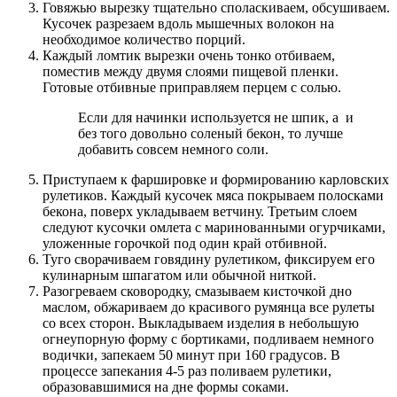
Говяжью вырезку тщательно споласкиваем, обсушиваем.
Кусочек разрезаем вдоль мышечных волокон на
необходимое количество порций.
Каждый ломтик вырезки очень тонко отбиваем,
поместив между двумя слоями пищевой пленки.
Готовые отбивные приправляем перцем с солью.
Если для начинки используется не шпик, а и
без того довольно соленый бекон, то лучше
добавить совсем немного соли.
Приступаем к фаршировке и формированию карловских
рулетиков. Каждый кусочек мяса покрываем полосками
бекона, поверх укладываем ветчину. Третьим слоем
следуют кусочки омлета с маринованными огурчиками,
уложенные горочкой под один край отбивной.
Туго сворачиваем говядину рулетиком, фиксируем его
кулинарным шпагатом или обычной ниткой.
Разогреваем сковородку, смазываем кисточкой дно
маслом, обжариваем до красивого румянца все рулеты
со всех сторон. Выкладываем изделия в небольшую
огнеупорную форму с бортиками, подливаем немного
водички, запекаем 50 минут при 160 градусов. В
процессе запекания 4-5 раз поливаем рулетики,
образовавшимися на дне формы соками.