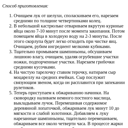
Способ приготовления:
Очищаем лук от шелухи, споласкиваем его, нарезаем
средними по толщине четвертинками колец.
В небольшой кастрюльке отвариваем вкрутую куриные
яйца около 7-10 минут после момента закипания. Потом
помещаем яйца в холодную воду на 2-3 минуты. После
этого скорлупа будет легко отходить при чистке яиц.
Очищаем, рубим ингредиент мелкими кубиками.
Тщательно промываем шампиньоны, обсушиваем
лишнюю влагу, очищаем, удаляя огрубевшие участки
ножки, подпорченные участки. Нарезаем грибочки
средними кусочками.
На чистую тарелочку ставим терочку, натираем сыр
моцареллу на средних ячейках. Сыр послужит
связующим звеном, когда он расплавится при запекании
рулетиков.
Теперь приступаем к обжариванию начинки. На
сковородку наливаем немного постного маслица,
выкладываем лучок. Перемешивая содержимое
деревянной лопаточкой, обжариваем лук минут 10 до
мягкости и слабой золотинки. Добавляем к луку
нарезанные шампиньоны, тщательно перемешиваем,
обжариваем все около четверти часа. В процессе жарки